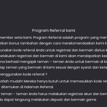
Program Referral kami
tuk member setia kami. Program Referral adalah program yang
apatkan bonus tambahan dengan cara merekomendasikan kami ke
kan kode referral Anda untuk registrasi dan bermain disitu
elakukan registrasi dan bermain di kami akan mendapatkan 
ena berhasil mengajak teman – teman Anda untuk bermain di ka
iap teman yang bermain di kami sesuai dengan syarat dan kete
enggunakan kode referral ?
gatlah mudah! Mereka hanya butuh untuk memasukkan kode ref
at ditemukan di Halaman Referral.
id, teman – teman Anda harus melakukan registrasi akun dan ber
a dapat langsung melakukan deposit dan bermain game.