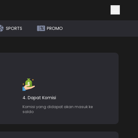
SPORTS
PROMO
4. Dapat Komisi
Komisi yang didapat akan masuk ke
saldo