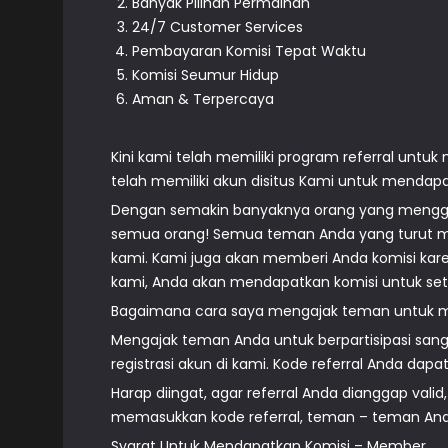
Banyak Pilihan Permainan
24/7 Customer Services
Pembayaran Komisi Tepat Waktu
Komisi Seumur Hidup
Aman & Terpercaya
Kini kami telah memiliki program referral un
telah memiliki akun disitus Kami untuk mend
Dengan semakin banyaknya orang yang mengguna
semua orang! Semua teman Anda yang turut m
kami. Kami juga akan memberi Anda komisi kar
kami, Anda akan mendapatkan komisi untuk set
Bagaimana cara saya mengajak teman untuk m
Mengajak teman Anda untuk berpartisipasi san
registrasi akun di kami. Kode referral Anda dap
Harap diingat, agar referral Anda dianggap val
memasukkan kode referral, teman – teman And
Syarat Untuk Mendapatkan Komisi – Member