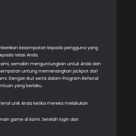
 memberikan kesempatan kepada pengguna yang
pada relasi Anda.
s kami, semakin menguntungkan untuk Anda dan
kesempatan untung memenangkan jackpot dari
mi. Dengan ikut serta dalam Program Referral
ntuan yang berlaku.
erral unik Anda ketika mereka melakukan
main game di kami. Setelah login dan