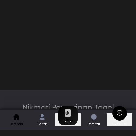
Nikmati Permainan Togel
Terlengkap dan Terpercaya Hanya
Login
Beranda
Daftar
Referral
Live Chat
di SDSB4D
Selengkapnya