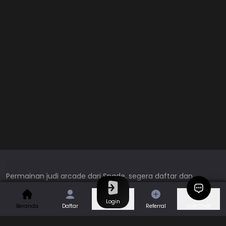
Permainan judi arcade dari Spade, segera daftar dan
lakukan deposit untuk mendapatkan bonus menarik dari
permainan arcade hanya di Zilong88.com
Login
Beranda
Daftar
Referral
Live Chat
Selengkapnya