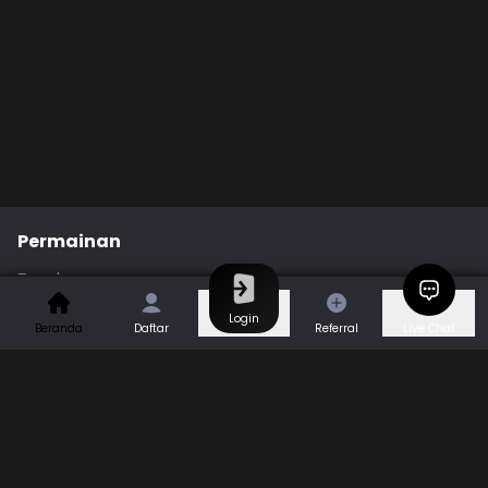
Permainan
Togel
Slot
Casino
Games
Login
Beranda
Daftar
Referral
Live Chat
Sports
Promo
Bantuan & Panduan
Tentang Kami
Syarat dan Ketentuan