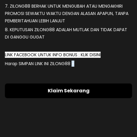
7. ZILONG88 BERHAK UNTUK MENGUBAH ATAU MENGAKHIRI
PROMOSI SEWAKTU WAKTU DENGAN ALASAN APAPUN, TANPA
PEMBERITAHUAN LEBIH LANJUT
8. KEPUTUSAN ZILONG88 ADALAH MUTLAK DAN TIDAK DAPAT
DI GANGGU GUGAT
LINK FACEBOOK UNTUK INFO BONUS :
KLIK DISINI
Harap SIMPAN LINK INI
ZILONG88
⚡
Klaim Sekarang